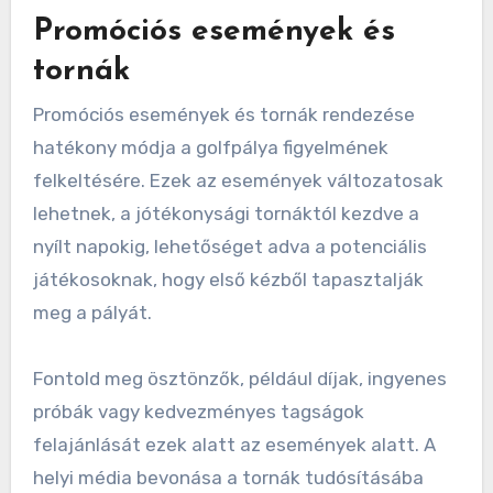
erőfeszítések révén, például kedvezmények
ajánlásával ügyfeleik számára vagy közös
események szervezésével. Ez nemcsak a
látogatottságot növeli, hanem erősíti a
közösségi kapcsolatokat is.
Promóciós események és
tornák
Promóciós események és tornák rendezése
hatékony módja a golfpálya figyelmének
felkeltésére. Ezek az események változatosak
lehetnek, a jótékonysági tornáktól kezdve a
nyílt napokig, lehetőséget adva a potenciális
játékosoknak, hogy első kézből tapasztalják