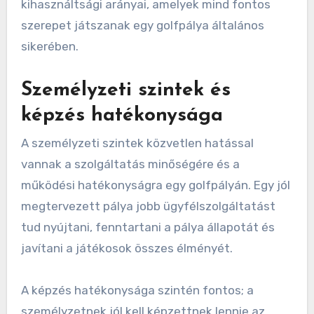
golfpályák teljesítményét, hatással vannak
mind a játékosok elégedettségére, mind a
pénzügyi életképességre. A kulcsfontosságú
elemek közé tartozik a személyzeti szint, a
karbantartási gyakorlatok és a létesítmények
kihasználtsági arányai, amelyek mind fontos
szerepet játszanak egy golfpálya általános
sikerében.
Személyzeti szintek és
képzés hatékonysága
A személyzeti szintek közvetlen hatással
vannak a szolgáltatás minőségére és a
működési hatékonyságra egy golfpályán. Egy jól