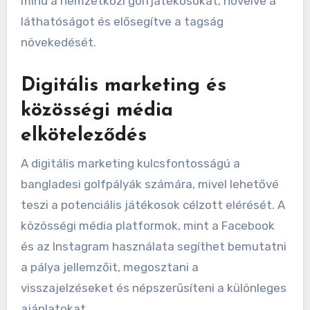
A bangladesi golfpályák számára hatékony
marketing stratégiák a digitális elköteleződésre,
a helyi partnerségekre és az események
rendezésére összpontosítanak. Ezek a
megközelítések segítenek vonzani mind a helyi,
mind a nemzetközi golfjátékosokat, növelve a
láthatóságot és elősegítve a tagság
növekedését.
Digitális marketing és
közösségi média
elköteleződés
A digitális marketing kulcsfontosságú a
bangladesi golfpályák számára, mivel lehetővé