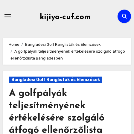
Skip
to
kijiya-cuf.com
content
Home
Bangladesi Golf Ranglisták és Elemzések
A golfpályák teljesítményének értékelésére szolgáló átfogó
ellenőrzőlista Bangladesben
Bangladesi Golf Ranglisták és Elemzések
A golfpályák
teljesítményének
értékelésére szolgáló
átfogó ellenőrzőlista