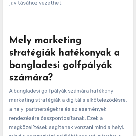
marketing stratégiákat. Például a lassabb
időszakokban történő promóciók kínálata
növelheti a látogatottságot és javíthatja az
általános teljesítményt. A kihasználtsági
arányok rendszeres értékelése jobb erőforrás-
allokációhoz és a játékosok élményeinek
javításához vezethet.
Mely marketing
stratégiák hatékonyak a
bangladesi golfpályák
számára?