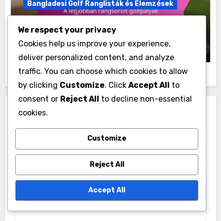
We respect your privacy
Related Post
Cookies help us improve your experience,
deliver personalized content, and analyze
traffic. You can choose which cookies to allow
by clicking
Customize
. Click
Accept All
to
Bangladesi Golf Ranglisták és Elemzések
consent or
Reject All
to decline non-essential
A legjobban rangsorolt golfpályák
cookies.
Bangladesben a teljesítményelemzéshez
Max Turner
16/12/2025
Customize
Reject All
Accept All
Leave a Reply
Your email address will not be published.
Required