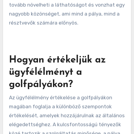
meg a pályát.
Fontold meg ösztönzők, például díjak, ingyenes
próbák vagy kedvezményes tagságok
felajánlását ezek alatt az események alatt. A
helyi média bevonása a tornák tudósításába
tovább növelheti a láthatóságot és vonzhat egy
nagyobb közönséget, ami mind a pálya, mind a
résztvevők számára előnyös.
Hogyan értékeljük az
ügyfélélményt a