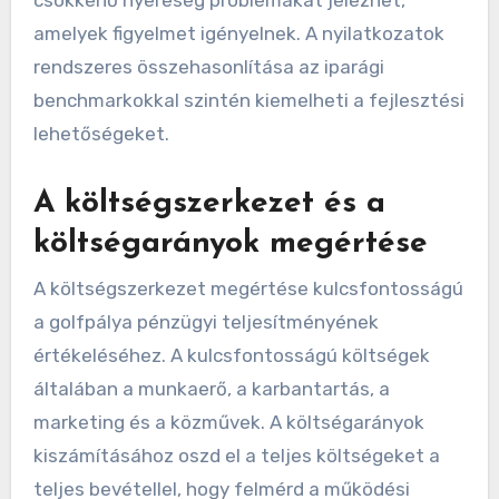
személyzet és a közművek.
Keresd a jövedelmezőség időbeli trendjeit. A
nettó jövedelem folyamatos növekedése
hatékony menedzsmentet jelezhet, míg a
csökkenő nyereség problémákat jelezhet,
amelyek figyelmet igényelnek. A nyilatkozatok
rendszeres összehasonlítása az iparági
benchmarkokkal szintén kiemelheti a fejlesztési
lehetőségeket.
A költségszerkezet és a
költségarányok megértése
A költségszerkezet megértése kulcsfontosságú