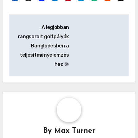
személyzet barátságossága, reagálóképessége
és professzionalizmusa nagymértékben
befolyás
Post
A legjobban
navigation
rangsorolt golfpályák
Bangladesben a
teljesítményelemzés
hez