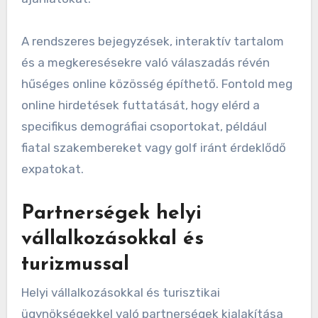
teszi a potenciális játékosok célzott elérését. A
közösségi média platformok, mint a Facebook
és az Instagram használata segíthet bemutatni
a pálya jellemzőit, megosztani a
visszajelzéseket és népszerűsíteni a különleges
ajánlatokat.
A rendszeres bejegyzések, interaktív tartalom
és a megkeresésekre való válaszadás révén
hűséges online közösség építhető. Fontold meg
online hirdetések futtatását, hogy elérd a
specifikus demográfiai csoportokat, például
fiatal szakembereket vagy golf iránt érdeklődő
expatokat.