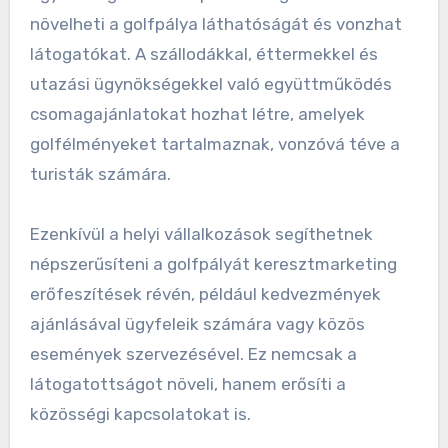
Partnerségek helyi
vállalkozásokkal és
turizmussal
Helyi vállalkozásokkal és turisztikai
ügynökségekkel való partnerségek kialakítása
növelheti a golfpálya láthatóságát és vonzhat
látogatókat. A szállodákkal, éttermekkel és
utazási ügynökségekkel való együttműködés
csomagajánlatokat hozhat létre, amelyek
golfélményeket tartalmaznak, vonzóvá téve a
turisták számára.
Ezenkívül a helyi vállalkozások segíthetnek
népszerűsíteni a golfpályát keresztmarketing