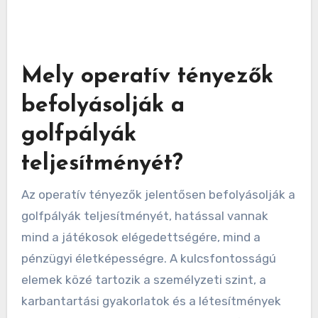
érdekében. Ezenkívül a helyi vállalkozásokkal
való partnerségek felfedezése szponzorációk
vagy események révén növelheti a bevételt. A
jól megtervezett bevételnövelési megközelítés
csökkentheti a kockázatokat, amelyek egyetlen
bevételi forrásra támaszkodnak.
Mely operatív tényezők
befolyásolják a
golfpályák
teljesítményét?
Az operatív tényezők jelentősen befolyásolják a