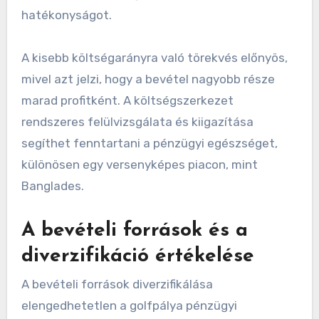
a golfpálya pénzügyi teljesítményének
értékeléséhez. A kulcsfontosságú költségek
általában a munkaerő, a karbantartás, a
marketing és a közművek. A költségarányok
kiszámításához oszd el a teljes költségeket a
teljes bevétellel, hogy felmérd a működési
hatékonyságot.
A kisebb költségarányra való törekvés előnyös,
mivel azt jelzi, hogy a bevétel nagyobb része
marad profitként. A költségszerkezet
rendszeres felülvizsgálata és kiigazítása
segíthet fenntartani a pénzügyi egészséget,
különösen egy versenyképes piacon, mint
Banglades.