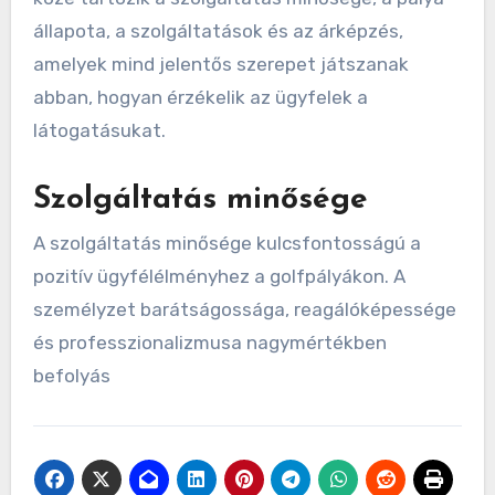
golfpályákon?
Az ügyfélélmény értékelése a golfpályákon
magában foglalja a különböző szempontok
értékelését, amelyek hozzájárulnak az általános
elégedettséghez. A kulcsfontosságú tényezők
közé tartozik a szolgáltatás minősége, a pálya
állapota, a szolgáltatások és az árképzés,
amelyek mind jelentős szerepet játszanak
abban, hogyan érzékelik az ügyfelek a
látogatásukat.
Szolgáltatás minősége
A szolgáltatás minősége kulcsfontosságú a
pozitív ügyfélélményhez a golfpályákon. A