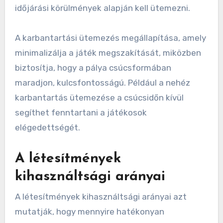
és ütemezés
A hatékony karbantartási gyakorlatok
elengedhetetlenek a golfpálya optimális
állapotának fenntartásához. A rendszeres
fűnyírás, a levegőztetés és az öntözés alapvető
feladatok, amelyeket az évszakok igényei és az
időjárási körülmények alapján kell ütemezni.
A karbantartási ütemezés megállapítása, amely
minimalizálja a játék megszakítását, miközben
biztosítja, hogy a pálya csúcsformában
maradjon, kulcsfontosságú. Például a nehéz
karbantartás ütemezése a csúcsidőn kívül
segíthet fenntartani a játékosok
elégedettségét.