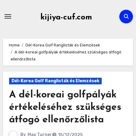
Skip
to
kijiya-cuf.com
content
Home
Dél-Korea Golf Ranglisták és Elemzések
A dél-koreai golfpályák értékeléséhez szükséges átfogó
ellenőrzőlista
Dél-Korea Golf Ranglisták és Elemzések
A dél-koreai golfpályák
értékeléséhez szükséges
átfogó ellenőrzőlista
By
Max Turner
15/12/2025