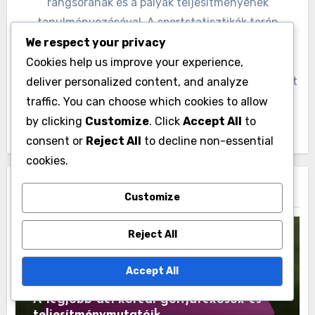
rangsorának és a pályák teljesítményének
tanulmányozásával. A sportstatisztikák terén
szerzett tapasztalatával az adatokra alapozott
We respect your privacy
meglátásokat ötvözi a játék iránti szeretetével,
Cookies help us improve your experience,
segítve ezzel a rajongókat és a játékosokat egyaránt
deliver personalized content, and analyze
abban, hogy megértsék a golf teljesítményének
traffic. You can choose which cookies to allow
finomságait.
by clicking
Customize
. Click
Accept All
to
consent or
Reject All
to decline non-essential
cookies.
Related Post
Customize
Reject All
Accept All
Dél-Korea Golf Ranglisták és Elemzések
A legjobb dél-koreai golfjátékosok és
teljesítménymutatóik