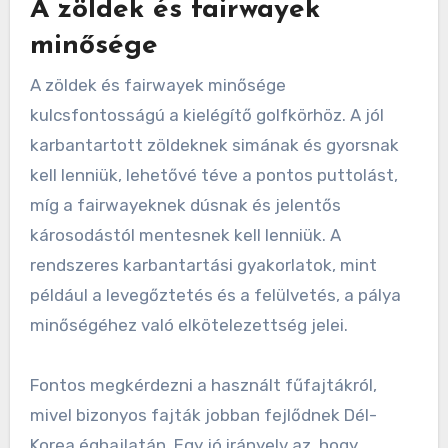
A zöldek és fairwayek
minősége
A zöldek és fairwayek minősége
kulcsfontosságú a kielégítő golfkörhöz. A jól
karbantartott zöldeknek simának és gyorsnak
kell lenniük, lehetővé téve a pontos puttolást,
míg a fairwayeknek dúsnak és jelentős
károsodástól mentesnek kell lenniük. A
rendszeres karbantartási gyakorlatok, mint
például a levegőztetés és a felülvetés, a pálya
minőségéhez való elkötelezettség jelei.
Fontos megkérdezni a használt fűfajtákról,
mivel bizonyos fajták jobban fejlődnek Dél-
Korea éghajlatán. Egy jó irányelv az, hogy