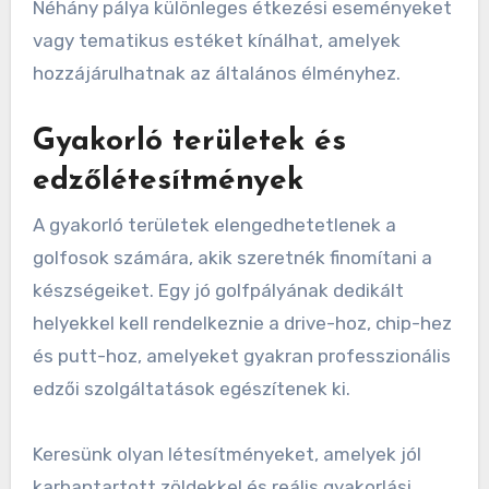
Néhány pálya különleges étkezési eseményeket
vagy tematikus estéket kínálhat, amelyek
hozzájárulhatnak az általános élményhez.
Gyakorló területek és
edzőlétesítmények
A gyakorló területek elengedhetetlenek a
golfosok számára, akik szeretnék finomítani a
készségeiket. Egy jó golfpályának dedikált
helyekkel kell rendelkeznie a drive-hoz, chip-hez
és putt-hoz, amelyeket gyakran professzionális
edzői szolgáltatások egészítenek ki.
Keresünk olyan létesítményeket, amelyek jól
karbantartott zöldekkel és reális gyakorlási