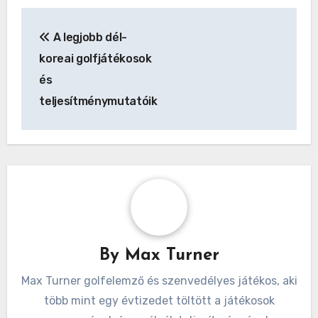
Post
A legjobb dél-
navigation
koreai golfjátékosok
és
teljesítménymutatóik
By
Max Turner
Max Turner golfelemző és szenvedélyes játékos, aki
több mint egy évtizedet töltött a játékosok