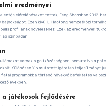
nelmi eredményei
 jelentős előrelépéseket tettek, Feng Shanshan 2012-ben
gy bajnokságot. Ezen kívül Li Haotong nemzetközi tornáko
lobális profiljának növeléséhez. Ezek az eredmények tükrö
ilág színpadán.
an
hullámokat vernek a golfközösségben, bemutatva a poten
kait. Különösen Yin mutatott ígéretes teljesítményt ju
 A fiatal programokba történő növekvő befektetés valósz
tkező években.
 a játékosok fejlődésére