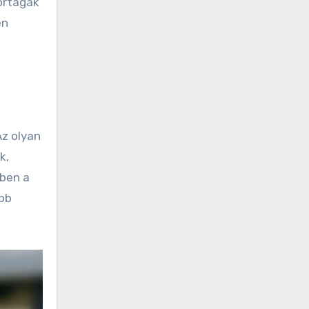
ortágak
en
Az olyan
k,
kben a
bb