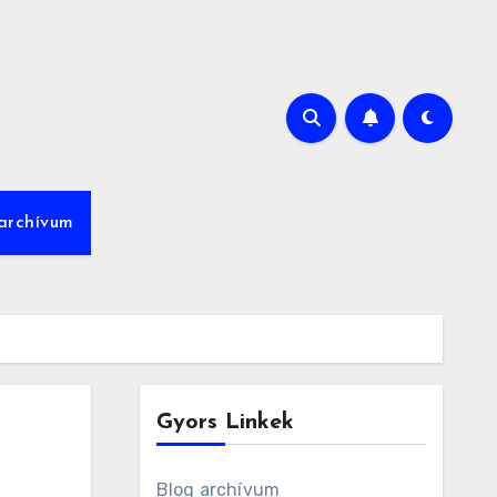
archívum
Gyors Linkek
Blog archívum