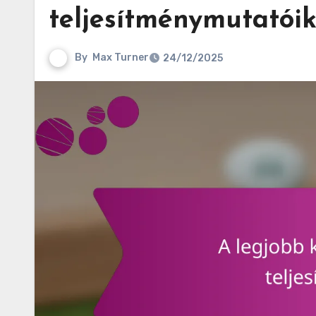
teljesítménymutatói
By
Max Turner
24/12/2025