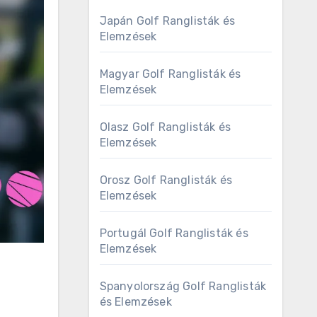
Japán Golf Ranglisták és
Elemzések
Magyar Golf Ranglisták és
Elemzések
Olasz Golf Ranglisták és
Elemzések
Orosz Golf Ranglisták és
Elemzések
Portugál Golf Ranglisták és
Elemzések
Spanyolország Golf Ranglisták
és Elemzések