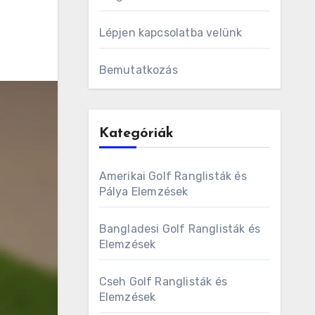
Lépjen kapcsolatba velünk
Bemutatkozás
Kategóriák
Amerikai Golf Ranglisták és
Pálya Elemzések
Bangladesi Golf Ranglisták és
Elemzések
Cseh Golf Ranglisták és
Elemzések