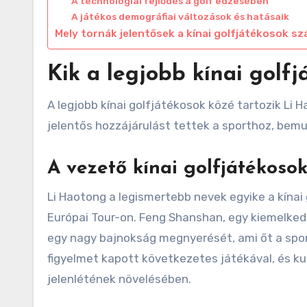
A technológiai fejlődés a golf edzésében
A játékos demográfiai változások és hatásaik
Mely tornák jelentősek a kínai golfjátékosok s
Kik a legjobb kínai golfj
A legjobb kínai golfjátékosok közé tartozik Li
jelentős hozzájárulást tettek a sporthoz, bem
A vezető kínai golfjátékosok 
Li Haotong a legismertebb nevek egyike a kínai 
Európai Tour-on. Feng Shanshan, egy kiemelkedő 
egy nagy bajnokság megnyerését, ami őt a spor
figyelmet kapott következetes játékával, és kul
jelenlétének növelésében.