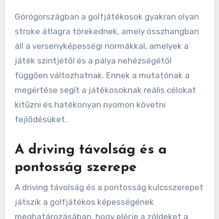
Görögországban a golfjátékosok gyakran olyan
stroke átlagra törekednek, amely összhangban
áll a versenyképességi normákkal, amelyek a
játék szintjétől és a pálya nehézségétől
függően változhatnak. Ennek a mutatónak a
megértése segít a játékosoknak reális célokat
kitűzni és hatékonyan nyomon követni
fejlődésüket.
A driving távolság és a
pontosság szerepe
A driving távolság és a pontosság kulcsszerepet
játszik a golfjátékos képességének
meghatározásában, hogy elérje a zöldeket a