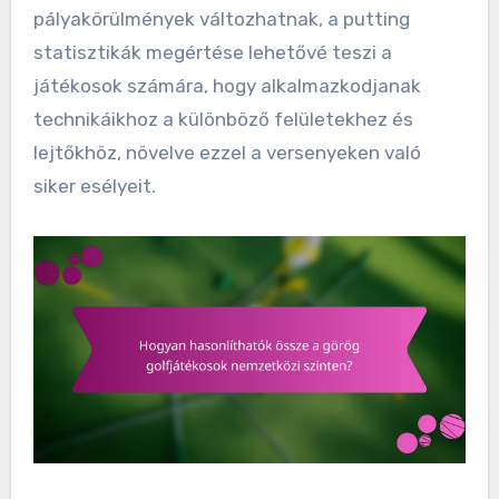
pályakörülmények változhatnak, a putting
statisztikák megértése lehetővé teszi a
játékosok számára, hogy alkalmazkodjanak
technikáikhoz a különböző felületekhez és
lejtőkhöz, növelve ezzel a versenyeken való
siker esélyeit.