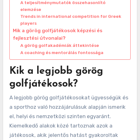
A teljesítménymutatók összehasonlító
elemzése
Trends in international competition for Greek
players
Mik a görög golfjátékosok képzési és
fejlesztési útvonalai?
A görög golfakadémiák áttekintése
A coaching és mentorálás fontossága
Kik a legjobb görög
golfjátékosok?
A legjobb görög golfjátékosokat ügyességük és
a sporthoz való hozzájárulásuk alapján ismerik
el, helyi és nemzetközi szinten egyaránt.
Kiemelkedő alakok közé tartoznak azok a
játékosok, akik jelentős hatást gyakoroltak