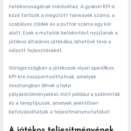
hatékonyságának méréséhez. A gyakori KPI-k
közé tartozik a megütött fairwayek száma, a
szabályos zöldek és a puttok száma egy kör
alatt. Ezek a mutatók betekintést nyújtanak a
játékos általános játékába, lehetővé téve a
célzott fejlesztéseket.
Görögországban a játékosok olyan specifikus
KPI-kre összpontosíthatnak, amelyek
összhangban állnak a helyi
pályakörülményekkel, mint például a szélminták
és a tereptípusok, amelyek jelentősen
befolyásolhatják a teljesítménymutatókat.
A játékos teljesítményének