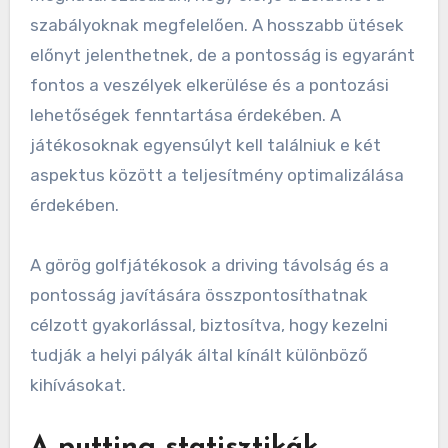
szabályoknak megfelelően. A hosszabb ütések
előnyt jelenthetnek, de a pontosság is egyaránt
fontos a veszélyek elkerülése és a pontozási
lehetőségek fenntartása érdekében. A
játékosoknak egyensúlyt kell találniuk e két
aspektus között a teljesítmény optimalizálása
érdekében.
A görög golfjátékosok a driving távolság és a
pontosság javítására összpontosíthatnak
célzott gyakorlással, biztosítva, hogy kezelni
tudják a helyi pályák által kínált különböző
kihívásokat.
A putting statisztikák