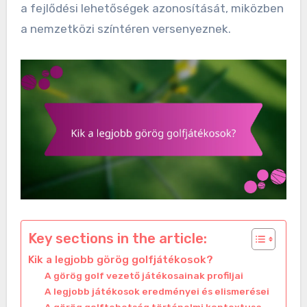
a fejlődési lehetőségek azonosítását, miközben
a nemzetközi színtéren versenyeznek.
Key sections in the article:
Kik a legjobb görög golfjátékosok?
A görög golf vezető játékosainak profiljai
A legjobb játékosok eredményei és elismerései