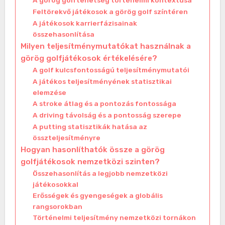
A görög golftehetség történelmi kontextusa
Feltörekvő játékosok a görög golf színtéren
A játékosok karrierfázisainak
összehasonlítása
Milyen teljesítménymutatókat használnak a
görög golfjátékosok értékelésére?
A golf kulcsfontosságú teljesítménymutatói
A játékos teljesítményének statisztikai
elemzése
A stroke átlag és a pontozás fontossága
A driving távolság és a pontosság szerepe
A putting statisztikák hatása az
összteljesítményre
Hogyan hasonlíthatók össze a görög
golfjátékosok nemzetközi szinten?
Összehasonlítás a legjobb nemzetközi
játékosokkal
Erősségek és gyengeségek a globális
rangsorokban
Történelmi teljesítmény nemzetközi tornákon