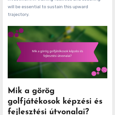
will be essential to sustain this upward
trajectory.
Mik a görög
golfjátékosok képzési és
fejlesztési útvonalai?