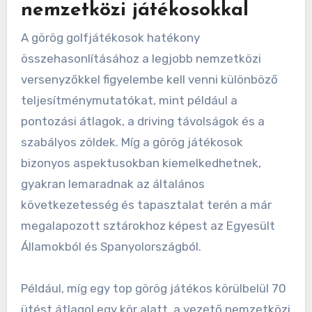
nemzetközi játékosokkal
A görög golfjátékosok hatékony
összehasonlításához a legjobb nemzetközi
versenyzőkkel figyelembe kell venni különböző
teljesítménymutatókat, mint például a
pontozási átlagok, a driving távolságok és a
szabályos zöldek. Míg a görög játékosok
bizonyos aspektusokban kiemelkedhetnek,
gyakran lemaradnak az általános
következetesség és tapasztalat terén a már
megalapozott sztárokhoz képest az Egyesült
Államokból és Spanyolországból.
Például, míg egy top görög játékos körülbelül 70
ütést átlagol egy kör alatt, a vezető nemzetközi