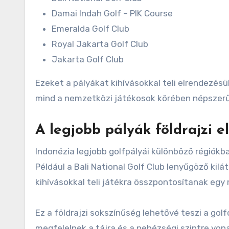
Damai Indah Golf – PIK Course
Emeralda Golf Club
Royal Jakarta Golf Club
Jakarta Golf Club
Ezeket a pályákat kihívásokkal teli elrendezésük
mind a nemzetközi játékosok körében népszer
A legjobb pályák földrajzi e
Indonézia legjobb golfpályái különböző régiókba
Például a Bali National Golf Club lenyűgöző kilá
kihívásokkal teli játékra összpontosítanak egy
Ez a földrajzi sokszínűség lehetővé teszi a go
megfelelnek a tájra és a nehézségi szintre von