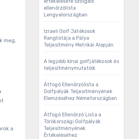
értékelésére szolgáló
ellenőrzőlista
Lengyelországban
Izraeli Golf Játékosok
Ranglistája a Pálya
ák meg,
Teljesítmény Metrikái Alapján
A legjobb kínai golfjátékosok és
teljesítménymutatóik
Átfogó Ellenőrzőlista a
a
Golfpályák Teljesítményének
Elemzéséhez Németországban
nt
Átfogó Ellenőrző Lista a
Törökországi Golfpályák
orok a
Teljesítményének
Értékeléséhez