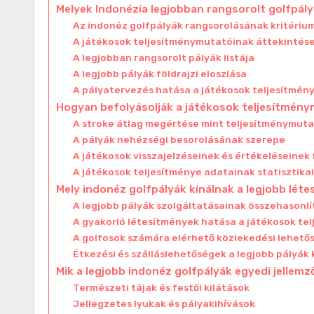
Melyek Indonézia legjobban rangsorolt golfpály
Az indonéz golfpályák rangsorolásának kritériu
A játékosok teljesítménymutatóinak áttekintés
A legjobban rangsorolt pályák listája
A legjobb pályák földrajzi eloszlása
A pályatervezés hatása a játékosok teljesítmén
Hogyan befolyásolják a játékosok teljesítmény
A stroke átlag megértése mint teljesítménymut
A pályák nehézségi besorolásának szerepe
A játékosok visszajelzéseinek és értékeléseinek
A játékosok teljesítménye adatainak statisztika
Mely indonéz golfpályák kínálnak a legjobb lé
A legjobb pályák szolgáltatásainak összehasonlí
A gyakorló létesítmények hatása a játékosok te
A golfosok számára elérhető közlekedési lehető
Étkezési és szálláslehetőségek a legjobb pályák
Mik a legjobb indonéz golfpályák egyedi jellemz
Természeti tájak és festői kilátások
Jellegzetes lyukak és pályakihívások