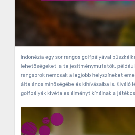
Indonézia egy sor rangos golfpályával büszkélkedhet, amelyek minden tudásszintű játékos számára kínálnak
lehetőségeket, a teljesítménymutatók, például 
rangsorok nemcsak a legjobb helyszíneket emel
általános minőségébe és kihívásaiba is. Kiváló 
golfpályák kivételes élményt kínálnak a játékos