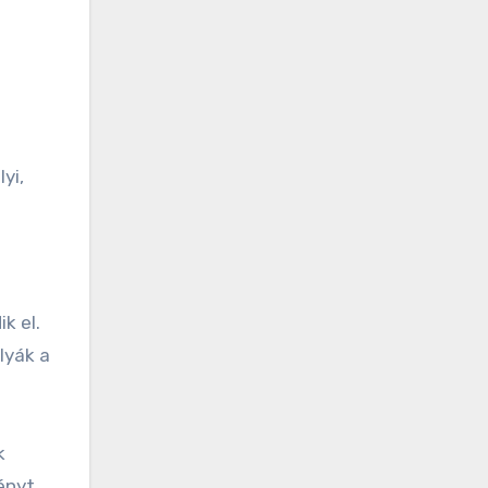
yi,
k el.
lyák a
k
ényt.