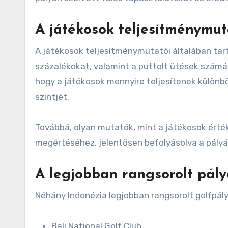
A játékosok teljesítménymut
A játékosok teljesítménymutatói általában tart
százalékokat, valamint a puttolt ütések számá
hogy a játékosok mennyire teljesítenek különb
szintjét.
Továbbá, olyan mutatók, mint a játékosok érték
megértéséhez, jelentősen befolyásolva a pályá
A legjobban rangsorolt pályá
Néhány Indonézia legjobban rangsorolt golfpál
Bali National Golf Club