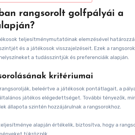
an rangsorolt golfpályái a
alapján?
játékosok teljesítménymutatóinak elemzésével határozz
zintjét és a játékosok visszajelzéseit. Ezek a rangsorok
helyszíneket a tudásszintjük és preferenciáik alapján.
sorolásának kritériumai
rangsorolják, beleértve a játékosok pontátlagait, a pály
általános játékos elégedettséget. További tényezők, mi
dek állapota szintén hozzájárulnak a rangsorokhoz.
ljesítménye alapján értékelik, biztosítva, hogy a rangs
dményeket tükrözzék.