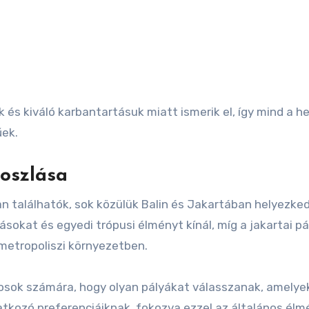
 és kiváló karbantartásuk miatt ismerik el, így mind a hel
űek.
loszlása
n találhatók, sok közülük Balin és Jakartában helyezkedi
tásokat és egyedi trópusi élményt kínál, míg a jakartai pá
 metropoliszi környezetben.
lfosok számára, hogy olyan pályákat válasszanak, amelye
atkozó preferenciáiknak, fokozva ezzel az általános élm