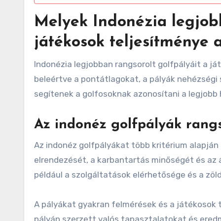
Melyek Indonézia legjobb
játékosok teljesítménye 
Indonézia legjobban rangsorolt golfpályáit a 
beleértve a pontátlagokat, a pályák nehézségi s
segítenek a golfosoknak azonosítani a legjobb 
Az indonéz golfpályák rang
Az indonéz golfpályákat több kritérium alapján 
elrendezését, a karbantartás minőségét és az 
például a szolgáltatások elérhetősége és a zöl
A pályákat gyakran felmérések és a játékosok te
pályán szerzett valós tapasztalatokat és ere