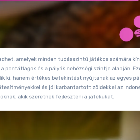
a pontátlagok és a pályák nehézségi szintje alapján. Ez
ik ki, hanem értékes betekintést nyújtanak az egyes pá
létesítményekkel és jól karbantartott zöldekkel az indon
oknak, akik szeretnék fejleszteni a játékukat.