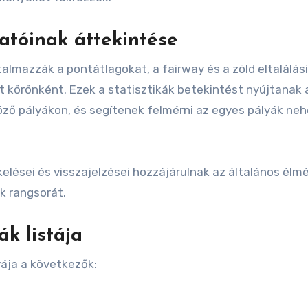
atóinak áttekintése
almazzák a pontátlagokat, a fairway és a zöld eltalálási
t körönként. Ezek a statisztikák betekintést nyújtanak 
öző pályákon, és segítenek felmérni az egyes pályák ne
elései és visszajelzései hozzájárulnak az általános élm
k rangsorát.
k listája
yája a következők: