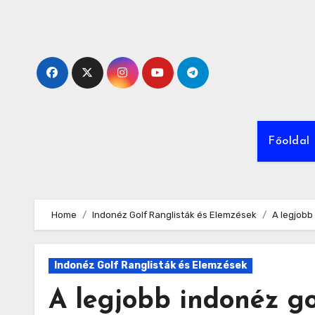
Skip
to
content
Főoldal
Home
Indonéz Golf Ranglisták és Elemzések
A legjobb
Indonéz Golf Ranglisták és Elemzések
A legjobb indonéz go