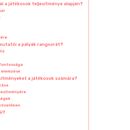
ái a játékosok teljesítménye alapján?
mai
e
yére
mutatói a pályák rangsorát?
ató
 fontossága
i elemzése
tesítményeket a játékosok számára?
tása
ljesítményére
ségek
 közelében
ői?