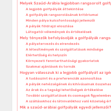
Melyek Szaúd-Arábia legjobban rangsorolt gol
A legjobb golfpályák áttekintése
A golfpályák rangsorolásának kritériumai
Minden pálya kulcsfontosságú jellemzői
A pályák földrajzi eloszlása
Látogatói vélemények és értékelések
Mely tényezők befolyásolják a golfpályák rang
A pályatervezés és elrendezés
A létesítmények és szolgáltatások minősége
Elérhetőség és helyszín
Környezeti fenntarthatósági gyakorlatok
Szakmai ajánlások és tornák
Hogyan válasszuk ki a legjobb golfpályát az i
A tudásszint és a preferenciák azonosítása
A pályák nehézségének és kihívásainak összehas
Az árak és a tagsági lehetőségek értékelése
További szolgáltatások és csomagok figyelembe
A szállásokhoz és látnivalókhoz való közelség é
Mik a szaúd-arábiai golfpályák egyedi jellemzői