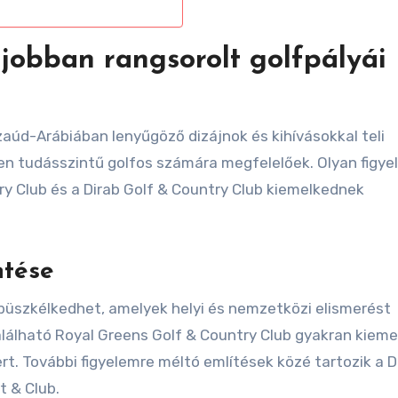
jobban rangsorolt golfpályái
zaúd-Arábiában lenyűgöző dizájnok és kihívásokkal teli
en tudásszintű golfos számára megfelelőek. Olyan figye
ry Club és a Dirab Golf & Country Club kiemelkednek
ntése
büszkélkedhet, amelyek helyi és nemzetközi elismerést
alálható Royal Greens Golf & Country Club gyakran kiem
ert. További figyelemre méltó említések közé tartozik a D
t & Club.