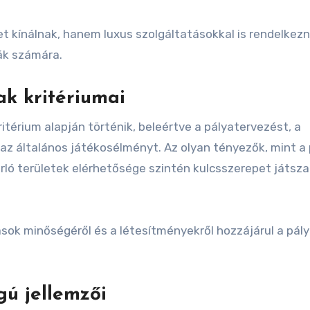
 kínálnak, hanem luxus szolgáltatásokkal is rendelkezn
ták számára.
k kritériumai
itérium alapján történik, beleértve a pályatervezést, a
az általános játékosélményt. Az olyan tényezők, mint a 
rló területek elérhetősége szintén kulcsszerepet játsz
ások minőségéről és a létesítményekről hozzájárul a pál
ú jellemzői