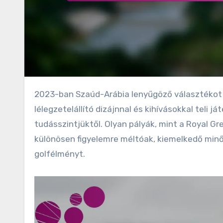
2023-ban Szaúd-Arábia lenyűgöző választékot kínál a legjobban rangsorolt golfpályákból, amelyek
lélegzetelállító dizájnnal és kihívásokkal teli 
tudásszintjüktől. Olyan pályák, mint a Royal Gr
különösen figyelemre méltóak, kiemelkedő minő
golfélményt.