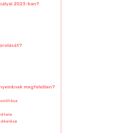
fpályái 2023-ban?
sorolását?
gényeinknek megfelelően?
onlítása
vétele
rtékelése
?