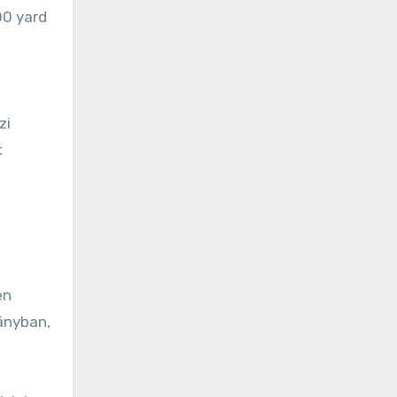
00 yard
zi
k
en
mányban,