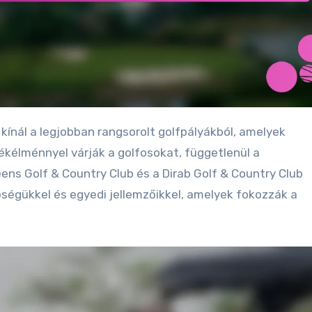
játékélménnyel várják a golfosokat, függetlenül a
eens Golf & Country Club és a Dirab Golf & Country Club
ségükkel és egyedi jellemzőikkel, amelyek fokozzák a