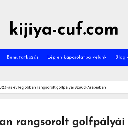
kijiya-cuf.com
Bemutatkozás
Lépjen kapcsolatba velünk
Blog 
023-as év legjobban rangsorolt golfpályái Szaúd-Arábiában
an rangsorolt golfpályái