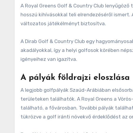
A Royal Greens Golf & Country Club lenyűgöző te
hosszú kihívásokkal teli elrendezéséről ismert. 
változatos játékélményt biztosítva.
A Dirab Golf & Country Club egy hagyományosabb
akadályokkal, így a helyi golfosok körében néps
igényeihez van igazítva.
A pályák földrajzi eloszlása
A legjobb golfpályák Szaúd-Arábiában elsősorba
területeken találhatók. A Royal Greens a Vörös-
található, a fővárosban. További pályák találh
tükrözve a golf iránti növekvő érdeklődést az 