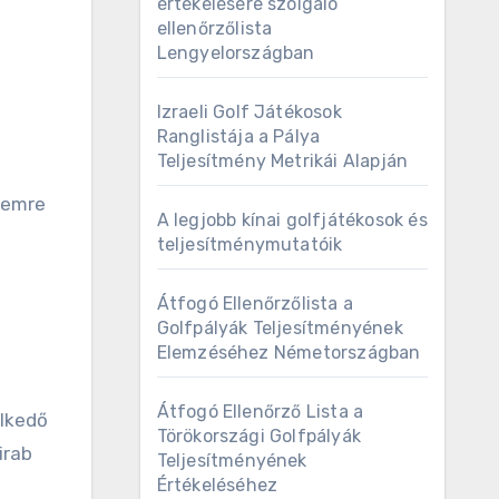
értékelésére szolgáló
ellenőrzőlista
Lengyelországban
Izraeli Golf Játékosok
Ranglistája a Pálya
Teljesítmény Metrikái Alapján
lemre
A legjobb kínai golfjátékosok és
teljesítménymutatóik
Átfogó Ellenőrzőlista a
Golfpályák Teljesítményének
Elemzéséhez Németországban
Átfogó Ellenőrző Lista a
elkedő
Törökországi Golfpályák
irab
Teljesítményének
Értékeléséhez