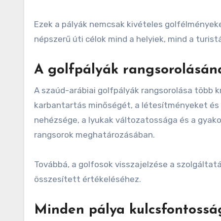
Ezek a pályák nemcsak kivételes golfélményeket
népszerű úti célok mind a helyiek, mind a turis
A golfpályák rangsorolásána
A szaúd-arábiai golfpályák rangsorolása több kr
karbantartás minőségét, a létesítményeket és 
nehézsége, a lyukak változatossága és a gyako
rangsorok meghatározásában.
Továbbá, a golfosok visszajelzése a szolgáltat
összesített értékeléséhez.
Minden pálya kulcsfontosság