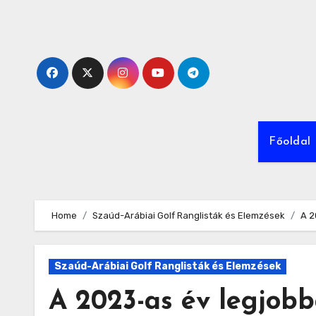
Skip
to
content
Főoldal
Home
Szaúd-Arábiai Golf Ranglisták és Elemzések
A 2
Szaúd-Arábiai Golf Ranglisták és Elemzések
A 2023-as év legjobb