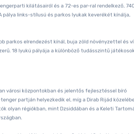
ngerparti kilátásairól és a 72-es par-ral rendelkező, 74
A pálya links-stílusú és parkos lyukak keverékét kínálja,
 parkos elrendezést kínál, buja zöld növényzettel és ví
zerű. 18 lyukú pályája a különböző tudásszintű játékoso
n városi központokban és jelentős fejlesztéssel bíró
tenger partján helyezkedik el, míg a Dirab Rijád közeléb
atók olyan régiókban, mint Dzsiddában és a Keleti Tarto
országban.