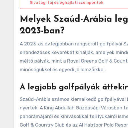
Sivatagi táj és éghajlati szempontok
Melyek Szaúd-Arábia leg
2023-ban?
A 2023-as év legjobban rangsorolt golfpályái S
elrendezések keverékét kínálják, amelyek mind
méltó pályák, mint a Royal Greens Golf & Count
minőségükkel és egyedi jellemzőikkel.
A legjobb golfpályák átteki
Szaúd-Arábia számos kiemelkedő golfpályával 
nyertek. A King Abdullah Gazdasági Városban t
panorámájáról és kihívásokkal teli lyukairól ism
Golf & Country Club és az Al Habtoor Polo Resor